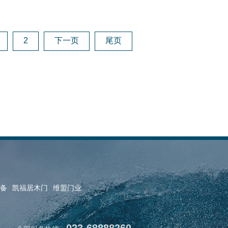
2
下一页
尾页
备
凯福居木门
维盟门业