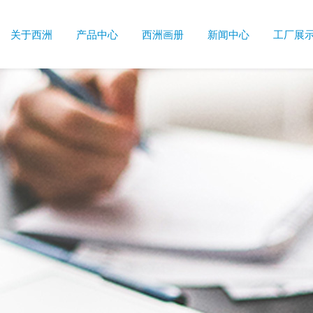
关于西洲
产品中心
西洲画册
新闻中心
工厂展