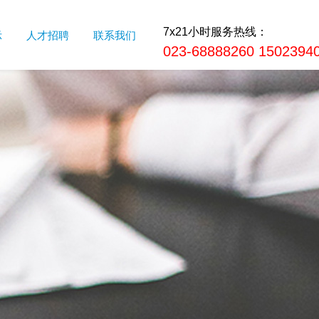
7x21小时服务热线：
示
人才招聘
联系我们
023-68888260 1502394