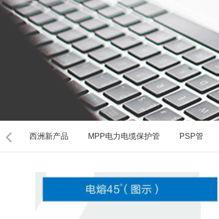
西洲新产品
MPP电力电缆保护管
PSP管