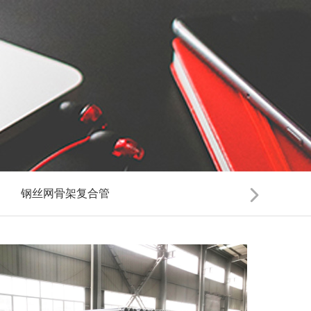
钢丝网骨架复合管