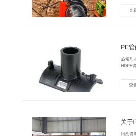
查看
PE
热熔对
HDP
查看
关于
回溯管