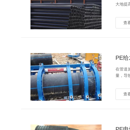
大地提
查看
PE
在管道
量，导
查看
PE