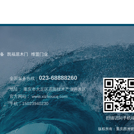
备
凯福居木门
维盟门业
023-68888260
全国服务热线：
地址： 重庆市大足区高新技术产业开发区
官方网站： www.xizhoucq.com
手机：15023940230
扫描访问手机
版权所有：重庆西洲管