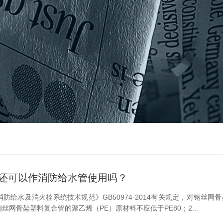
管还可以作消防给水管使用吗？
消防给水及消火栓系统技术规范》GB50974-2014有关规定，对钢丝
钢丝网骨架塑料复合管的聚乙烯（PE）原材料不应低于PE80；2...