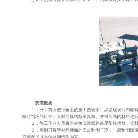
安装概要
１．开工前应进行全面的施工图会审，如发现设计内容
核对到场的筐件、管材的规格数量复核。并对所高的材料进
２．施工作业人员将管材接安装线路茵尾衔接摆放，管
３．用刮刀将管材焊接面的表皮刮削干净，一般刮削深
打磨深度以不仿及铜钱圈为宜。