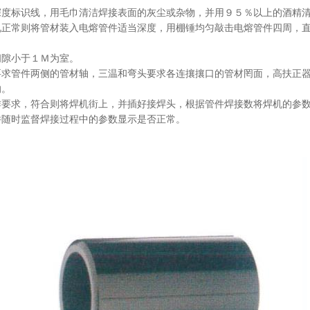
深度标识线，用毛巾清洁焊接表面的灰尘或杂物，并用９５％以上的酒精
况正常则将管材装入电熔管件适当深度，用棚锤均匀敲击电熔管件四周，
间隙小于１Ｍ为室。
要求管件两侧的管材轴，三温和弯头要求各连攘攘口的管材罔面，高扶正
响。
作要求，符合则将焊机街上，并插好接焊头，根据管件焊接数将焊机的参
并随时监督焊接过程中的参数显示是否正常。