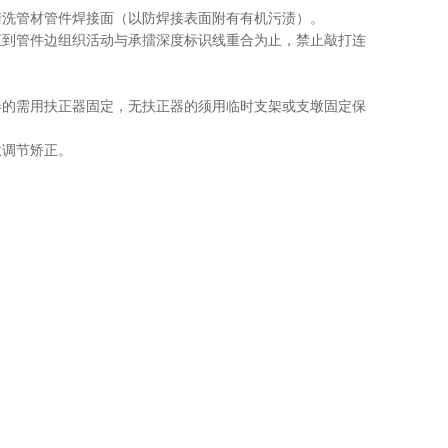
清洗管材管件焊接面（以防焊接表面附有有机污渍）。
直到管件边组织活动与承擂深度标识线重合为止，禁止敲打连
器的需用扶正器固定，无扶正器的须用临时支架或支墩固定保
数调节矫正。