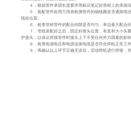
４．根据管件承擂长度要求用标识笔记好营材上的承插
５．装配管件前用万用表检测营件的铜线圈是否通路情
线桂位置。
６．检查管材管件的配合间隙是否均匀，单边最大配合
７．管线装配好之后，固定好接头位置，有直和大小头
护接头，以保证焊接管件时接头上下不受任何外力因素的影
８．检查电源电压和电源连接电缆是否符合焊机正常工
９．再确认以上环节正确无误后，启动焊机进行焊接，