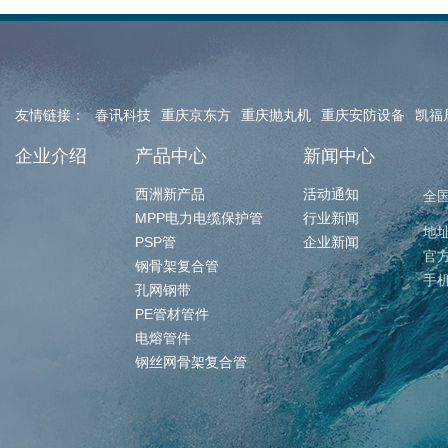
友情链接：
春讯科技
重庆京东方
重庆抛丸机
重庆安防设备
凯福
企业介绍
产品中心
新闻中心
西洲新产品
活动通知
全
MPP电力电缆保护管
行业新闻
地
PSP管
企业新闻
官方
钢骨架复合管
手机
孔网钢带
PE管材管件
电熔管件
钢丝网骨架复合管