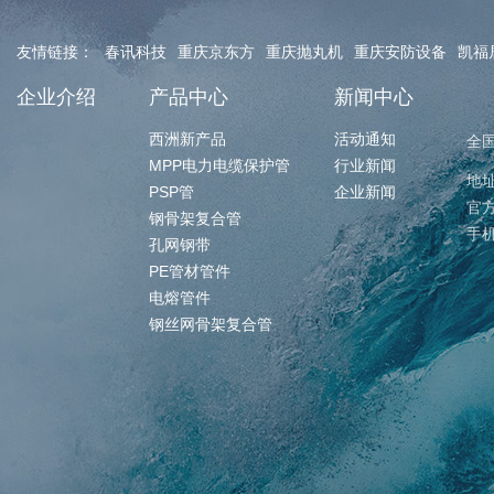
友情链接：
春讯科技
重庆京东方
重庆抛丸机
重庆安防设备
凯福
企业介绍
产品中心
新闻中心
西洲新产品
活动通知
全
MPP电力电缆保护管
行业新闻
地
PSP管
企业新闻
官方
钢骨架复合管
手机
孔网钢带
PE管材管件
电熔管件
钢丝网骨架复合管