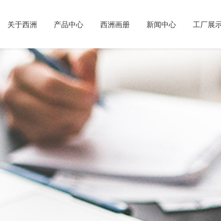
关于西洲
产品中心
西洲画册
新闻中心
工厂展