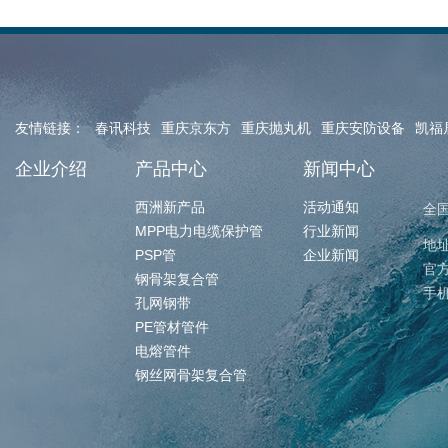
友情链接：
春讯科技
重庆京东方
重庆抛丸机
重庆安防设备
凯福
企业介绍
产品中心
新闻中心
西洲新产品
活动通知
全
MPP电力电缆保护管
行业新闻
地
PSP管
企业新闻
官方
钢骨架复合管
手机
孔网钢带
PE管材管件
电熔管件
钢丝网骨架复合管